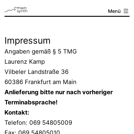
Zum
mainsynth
Menü
Inhalt
springen
Impressum
Angaben gemäß § 5 TMG
Laurenz Kamp
Vilbeler Landstraße 36
60386 Frankfurt am Main
Anlieferung bitte nur nach vorheriger
Terminabsprache!
Kontakt:
Telefon: 069 54805009
Fax: 069 54805010