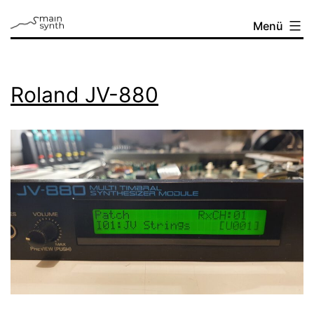
Zum
mainsynth
Menü
Inhalt
springen
Roland JV-880