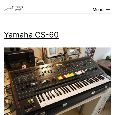
Zum
mainsynth
Menü
Inhalt
springen
Yamaha CS-60